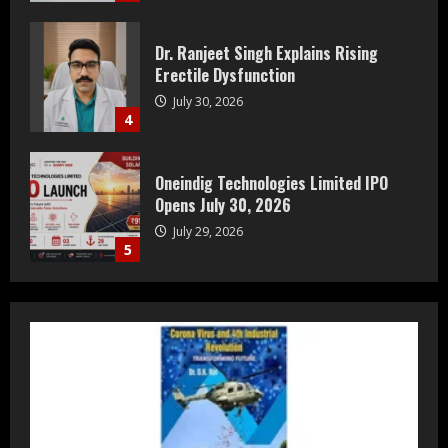
Dr. Ranjeet Singh Explains Rising
Erectile Dysfunction
July 30, 2026
4
Oneindig Technologies Limited IPO
Opens July 30, 2026
July 29, 2026
5
Prateek Group: Sector 150 Noida
Luxury Homes Guide
August 5, 2026
1
Teamplus Staffing Solution Pvt Ltd AI
Staffing Leader