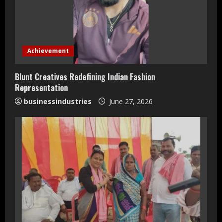
a
d
i
Achievement
n
Blunt Creatives Redefining Indian Fashion
Representation
g
businessindustries
June 27, 2026