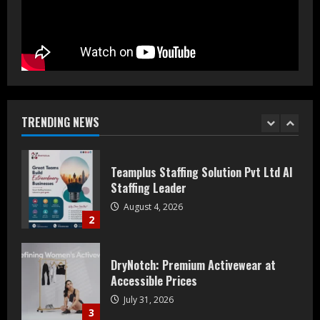
5
Prateek Group: Sector 150 Noida
Luxury Homes Guide
August 5, 2026
1
TRENDING NEWS
Teamplus Staffing Solution Pvt Ltd AI
Staffing Leader
August 4, 2026
2
DryNotch: Premium Activewear at
Accessible Prices
July 31, 2026
3