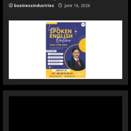
Teamplus Staffing Solution Pvt Ltd AI
businessindustries
June 16, 2026
Staffing Leader
August 4, 2026
2
DryNotch: Premium Activewear at
Accessible Prices
July 31, 2026
3
Dr. Ranjeet Singh Explains Rising
Erectile Dysfunction
July 30, 2026
4
Oneindig Technologies Limited IPO
Opens July 30, 2026
July 29, 2026