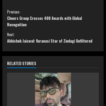
C
Previous:
Cheers Group Crosses 400 Awards with Global
o
Recognition
n
Next:
t
Abhishek Jaiswal: Varanasi Star of Zindagi Unfiltered
i
n
RELATED STORIES
u
e
R
e